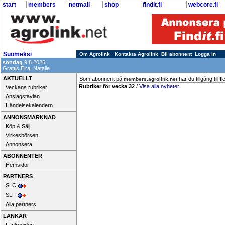
start
members
netmail
shop
findit.fi
webcore.fi
Suomeksi
Om Agrolink
Kontakta Agrolink
Bli abonnent
Logga in
söndag
9.8.2026
Grattis Eira, Natalie
AKTUELLT
Som abonnent på
har du tillgång till 
members.agrolink.net
Rubriker för vecka 32
/
Visa alla nyheter
Veckans rubriker
Anslagstavlan
Händelsekalendern
ANNONSMARKNAD
Köp & Sälj
Virkesbörsen
Annonsera
ABONNENTER
Hemsidor
PARTNERS
SLC
SLF
Alla partners
LÄNKAR