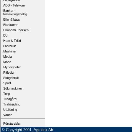
Länkguiden
ADB - Telekom
Banker -
försäkringsbolag
Bilar & båtar
Blanketter
Ekonomi - börsen
EU
Hem & Fritid
Lantbruk
Maskiner
Media
Mode
Myndigheter
Pälsdjur
Skogsbruk
Sport
Sökmaskiner
Torg
Trädgård
Träförädling
Utbildning
Väder
Första sidan
© Copyright 2001, Agrolink Ab