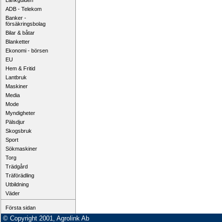
Länkguiden
ADB - Telekom
Banker -
försäkringsbolag
Bilar & båtar
Blanketter
Ekonomi - börsen
EU
Hem & Fritid
Lantbruk
Maskiner
Media
Mode
Myndigheter
Pälsdjur
Skogsbruk
Sport
Sökmaskiner
Torg
Trädgård
Träförädling
Utbildning
Väder
Första sidan
© Copyright 2001, Agrolink Ab