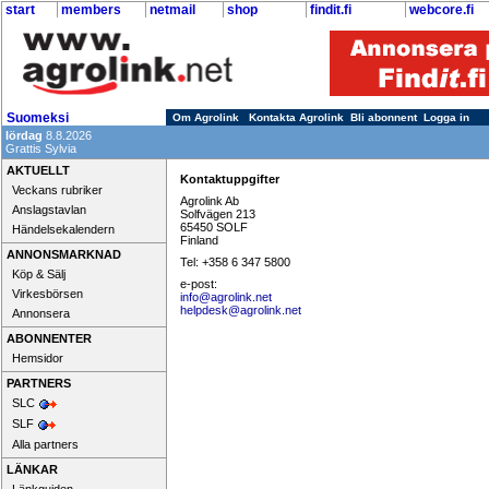
start
members
netmail
shop
findit.fi
webcore.fi
Suomeksi
Om Agrolink
Kontakta Agrolink
Bli abonnent
Logga in
lördag
8.8.2026
Grattis Sylvia
AKTUELLT
Kontaktuppgifter
Veckans rubriker
Agrolink Ab
Anslagstavlan
Solfvägen 213
65450 SOLF
Händelsekalendern
Finland
ANNONSMARKNAD
Tel: +358 6 347 5800
Köp & Sälj
e-post:
Virkesbörsen
info@agrolink.net
helpdesk@agrolink.net
Annonsera
ABONNENTER
Hemsidor
PARTNERS
SLC
SLF
Alla partners
LÄNKAR