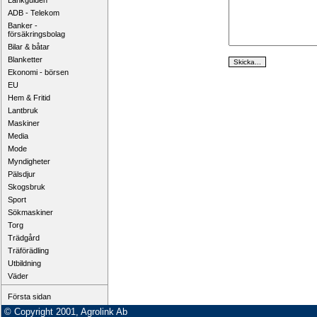
Länkguiden
ADB - Telekom
Banker -
försäkringsbolag
Bilar & båtar
Blanketter
Ekonomi - börsen
EU
Hem & Fritid
Lantbruk
Maskiner
Media
Mode
Myndigheter
Pälsdjur
Skogsbruk
Sport
Sökmaskiner
Torg
Trädgård
Träförädling
Utbildning
Väder
Första sidan
© Copyright 2001, Agrolink Ab