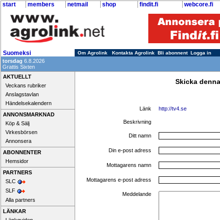
start
members
netmail
shop
findit.fi
webcore.fi
Suomeksi
Om Agrolink
Kontakta Agrolink
Bli abonnent
Logga in
torsdag
6.8.2026
Grattis Sixten
AKTUELLT
Skicka denna
Veckans rubriker
Anslagstavlan
Händelsekalendern
Länk
http://tv4.se
ANNONSMARKNAD
Beskrivning
Köp & Sälj
Virkesbörsen
Ditt namn
Annonsera
Din e-post adress
ABONNENTER
Hemsidor
Mottagarens namn
PARTNERS
Mottagarens e-post adress
SLC
SLF
Meddelande
Alla partners
LÄNKAR