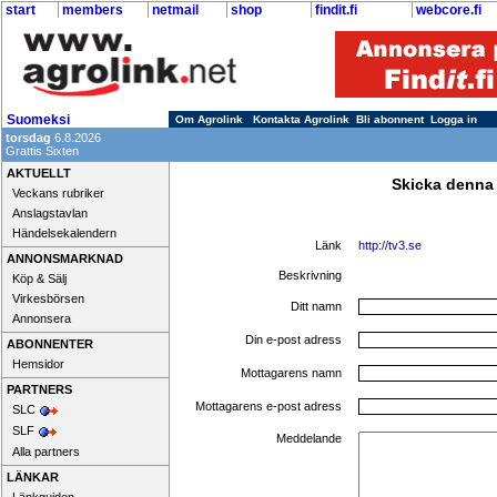
start
members
netmail
shop
findit.fi
webcore.fi
Suomeksi
Om Agrolink
Kontakta Agrolink
Bli abonnent
Logga in
torsdag
6.8.2026
Grattis Sixten
AKTUELLT
Skicka denna
Veckans rubriker
Anslagstavlan
Händelsekalendern
Länk
http://tv3.se
ANNONSMARKNAD
Beskrivning
Köp & Sälj
Virkesbörsen
Ditt namn
Annonsera
Din e-post adress
ABONNENTER
Hemsidor
Mottagarens namn
PARTNERS
Mottagarens e-post adress
SLC
SLF
Meddelande
Alla partners
LÄNKAR