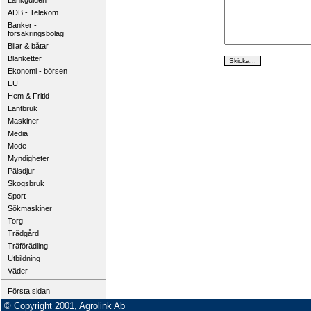
Länkguiden
ADB - Telekom
Banker -
försäkringsbolag
Bilar & båtar
Blanketter
Ekonomi - börsen
EU
Hem & Fritid
Lantbruk
Maskiner
Media
Mode
Myndigheter
Pälsdjur
Skogsbruk
Sport
Sökmaskiner
Torg
Trädgård
Träförädling
Utbildning
Väder
Första sidan
© Copyright 2001, Agrolink Ab