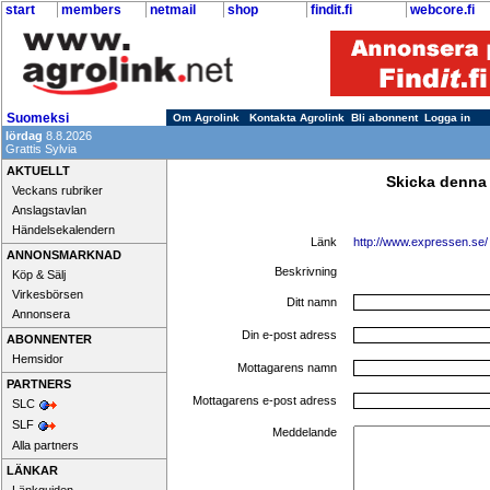
start
members
netmail
shop
findit.fi
webcore.fi
Suomeksi
Om Agrolink
Kontakta Agrolink
Bli abonnent
Logga in
lördag
8.8.2026
Grattis Sylvia
AKTUELLT
Skicka denna
Veckans rubriker
Anslagstavlan
Händelsekalendern
Länk
http://www.expressen.se/
ANNONSMARKNAD
Beskrivning
Köp & Sälj
Virkesbörsen
Ditt namn
Annonsera
Din e-post adress
ABONNENTER
Hemsidor
Mottagarens namn
PARTNERS
Mottagarens e-post adress
SLC
SLF
Meddelande
Alla partners
LÄNKAR