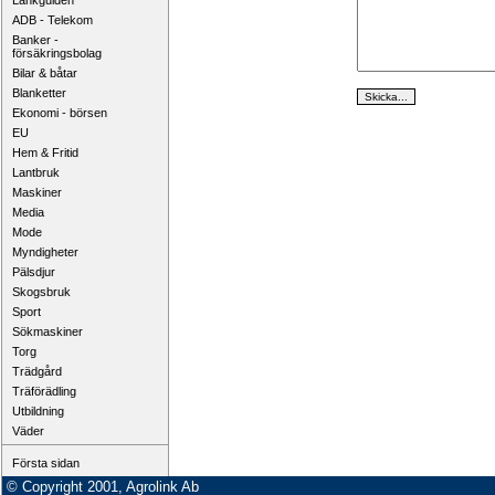
Länkguiden
ADB - Telekom
Banker -
försäkringsbolag
Bilar & båtar
Blanketter
Ekonomi - börsen
EU
Hem & Fritid
Lantbruk
Maskiner
Media
Mode
Myndigheter
Pälsdjur
Skogsbruk
Sport
Sökmaskiner
Torg
Trädgård
Träförädling
Utbildning
Väder
Första sidan
© Copyright 2001, Agrolink Ab