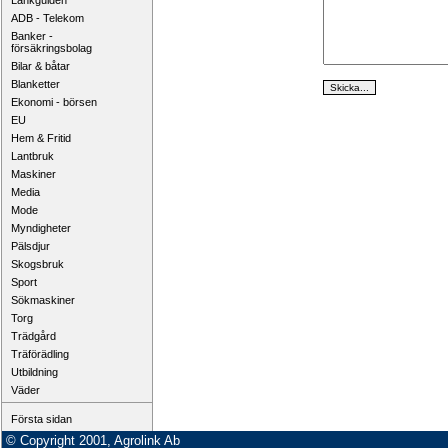
Länkguiden
ADB - Telekom
Banker -
försäkringsbolag
Bilar & båtar
Blanketter
Ekonomi - börsen
EU
Hem & Fritid
Lantbruk
Maskiner
Media
Mode
Myndigheter
Pälsdjur
Skogsbruk
Sport
Sökmaskiner
Torg
Trädgård
Träförädling
Utbildning
Väder
Första sidan
© Copyright 2001, Agrolink Ab