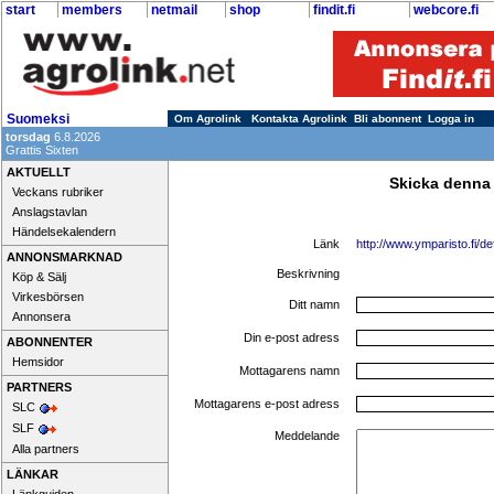
start
members
netmail
shop
findit.fi
webcore.fi
Suomeksi
Om Agrolink
Kontakta Agrolink
Bli abonnent
Logga in
torsdag
6.8.2026
Grattis Sixten
AKTUELLT
Skicka denna
Veckans rubriker
Anslagstavlan
Händelsekalendern
Länk
http://www.ymparisto.fi/
ANNONSMARKNAD
Beskrivning
Köp & Sälj
Virkesbörsen
Ditt namn
Annonsera
Din e-post adress
ABONNENTER
Hemsidor
Mottagarens namn
PARTNERS
Mottagarens e-post adress
SLC
SLF
Meddelande
Alla partners
LÄNKAR