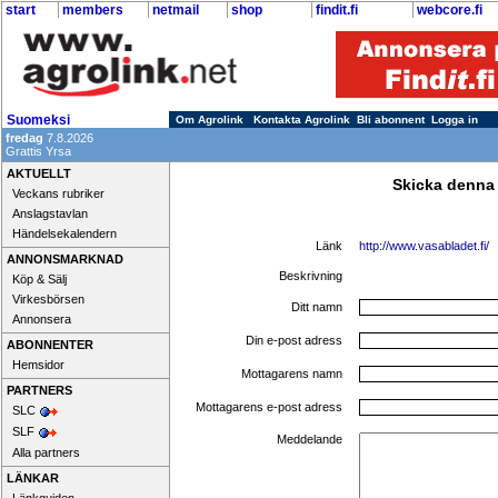
start
members
netmail
shop
findit.fi
webcore.fi
Suomeksi
Om Agrolink
Kontakta Agrolink
Bli abonnent
Logga in
fredag
7.8.2026
Grattis Yrsa
AKTUELLT
Skicka denna
Veckans rubriker
Anslagstavlan
Händelsekalendern
Länk
http://www.vasabladet.fi/
ANNONSMARKNAD
Beskrivning
Köp & Sälj
Virkesbörsen
Ditt namn
Annonsera
Din e-post adress
ABONNENTER
Hemsidor
Mottagarens namn
PARTNERS
Mottagarens e-post adress
SLC
SLF
Meddelande
Alla partners
LÄNKAR