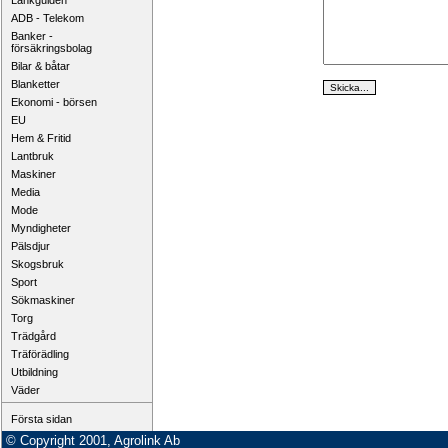
Länkguiden
ADB - Telekom
Banker -
försäkringsbolag
Bilar & båtar
Blanketter
Ekonomi - börsen
EU
Hem & Fritid
Lantbruk
Maskiner
Media
Mode
Myndigheter
Pälsdjur
Skogsbruk
Sport
Sökmaskiner
Torg
Trädgård
Träförädling
Utbildning
Väder
Första sidan
© Copyright 2001, Agrolink Ab