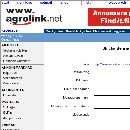
start
members
netmail
shop
findit.fi
webcore.fi
Suomeksi
Om Agrolink
Kontakta Agrolink
Bli abonnent
Logga in
fredag
7.8.2026
Grattis Yrsa
AKTUELLT
Skicka denna
Veckans rubriker
Anslagstavlan
Händelsekalendern
Länk
http://www.osterbottningen
ANNONSMARKNAD
Beskrivning
Köp & Sälj
Virkesbörsen
Ditt namn
Annonsera
Din e-post adress
ABONNENTER
Hemsidor
Mottagarens namn
PARTNERS
Mottagarens e-post adress
SLC
SLF
Meddelande
Alla partners
LÄNKAR