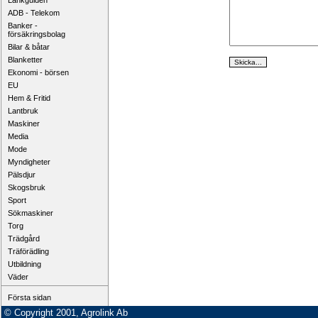
Länkguiden
ADB - Telekom
Banker -
försäkringsbolag
Bilar & båtar
Blanketter
Ekonomi - börsen
EU
Hem & Fritid
Lantbruk
Maskiner
Media
Mode
Myndigheter
Pälsdjur
Skogsbruk
Sport
Sökmaskiner
Torg
Trädgård
Träförädling
Utbildning
Väder
Första sidan
© Copyright 2001, Agrolink Ab