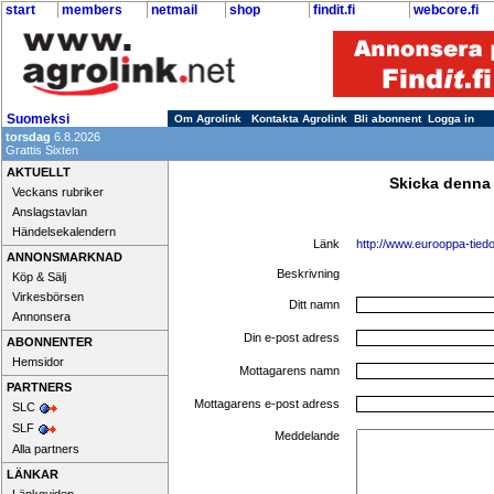
start
members
netmail
shop
findit.fi
webcore.fi
Suomeksi
Om Agrolink
Kontakta Agrolink
Bli abonnent
Logga in
torsdag
6.8.2026
Grattis Sixten
AKTUELLT
Skicka denna
Veckans rubriker
Anslagstavlan
Händelsekalendern
Länk
http://www.eurooppa-tiedot
ANNONSMARKNAD
Beskrivning
Köp & Sälj
Virkesbörsen
Ditt namn
Annonsera
Din e-post adress
ABONNENTER
Hemsidor
Mottagarens namn
PARTNERS
Mottagarens e-post adress
SLC
SLF
Meddelande
Alla partners
LÄNKAR