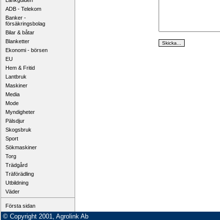
Länkguiden
ADB - Telekom
Banker -
försäkringsbolag
Bilar & båtar
Blanketter
Ekonomi - börsen
EU
Hem & Fritid
Lantbruk
Maskiner
Media
Mode
Myndigheter
Pälsdjur
Skogsbruk
Sport
Sökmaskiner
Torg
Trädgård
Träförädling
Utbildning
Väder
Första sidan
© Copyright 2001, Agrolink Ab