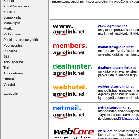
Koneet
intranetti/extranetti toimintoja aputoiminimi webCore:n kaut
Koti & Vapaa aika
Koulutus
Lomakkeita
Maanviljely
www.agrolink.net
Media
on yleinen portaali suunnatt
markkinointipaikkoja, linkkiv
Metsätalous
Pankit - vakuutusyhtiöt
Puunjalostus
members.agrolink.net
on kaupankäyntityökalu sinu
Puutarha
oikeudet kaikkiin members.a
Sää
Talouspörssi
Tori
dealhunter.agrolink.net
on kaikenkattava rekisteri m
Turkiseläimet
palveluista, sisältäen tarjo
Urheilu
Virastot
webhotel.agrolink.net
mahdollistaa läsnäolosi Inte
Etusivulle
Agrolink pitää käsillä kaikki 
kytkettynä ja kommunikoida
netmail.agrolink.net
mahdollistaa sisään kirjoit
Täydellinen kuin tarvitset pä
tietokoneelta.
Kirjoittaudu s
webCore
on rekisteröity Ag
kokonaisratkaisuja kotisivu
integroimisen muodossa.
L