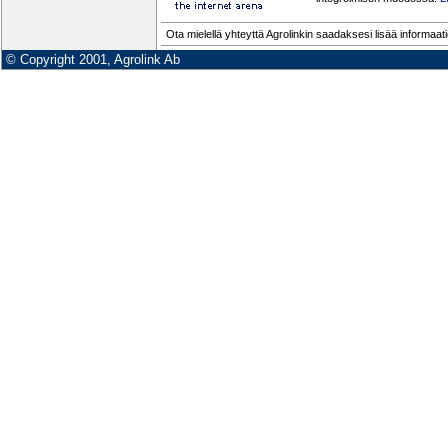
Ota mielellä yhteyttä Agrolinkin saadaksesi lisää informaat
© Copyright 2001, Agrolink Ab