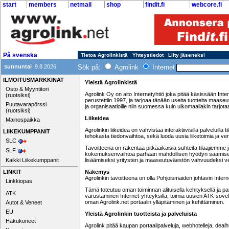
start
members
netmail
shop
findit.fi
webcore.fi
På svenska
Tietoa Agrolinkistä
Yhteystiedot
Liity jäseneksi
sunnuntai
9.8.2026
Sök på:
Agrolink
Internet
ILMOITUSMARKKINAT
Yleistä Agrolinkistä
Osto & Myyntitori
Agrolink Oy on aito Internetyhtiö joka pitää käsissään Inter
(ruotsiksi)
perustettiin 1997, ja tarjoaa tänään useita tuotteita maaseutuyri
Puutavarapörssi
ja organisaatioille niin suomessa kuin ulkomaallakin tarjo
(ruotsiksi)
Liikeidea
Mainospaikka
Agrolinkin liikeidea on vahvistaa interaktiivisilla palveluill
LIIKEKUMPPANIT
tehokasta tiedonvaihtoa, sekä luoda uusia liiketoimia ja 
SLC
Tavoitteena on rakentaa pitkäaikaisia suhteita tilaajiemme
SLF
kokemuksenvaihtoa parhaan mahdollisen hyödyn saamiseksi
Kaikki Liikekumppanit
lisäämiseksi yritysten ja maaseutuväestön vahvuudeksi 
LINKIT
Näkemys
Agrolinkin tavoitteena on olla Pohjoismaiden johtavin Intern
Linkkiopas
Tämä toteutuu oman toiminnan alituisella kehityksellä ja p
ATK
varustaminen Internet-yhteyksillä, toimia uusien ATK-sovellu
oman Agrolink.net portaalin ylläpitäminen ja kehittäminen.
Autot & Veneet
EU
Yleistä Agrolinkin tuotteista ja palveluista
Hakukoneet
Agrolink pitää kaupan portaalipalveluja, webhotelleja, deal