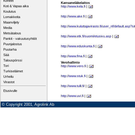
Koneet
Kansaneläkelaitos
Koti & Vapaa aika
http://www.kela.fi
|
Koulutus
http://www.ake.fi
|
Lomakkeita
Maanviljely
http://www.kuluttajavirasto.fi/user_nf/default.asp?s
Media
Metsätalous
http://www.etk.fi/suomi/etusivu.asp
|
Pankit - vakuutusyhtiöt
Puunjalostus
http://www.eduskunta.fi
|
Puutarha
Sää
http://www.fma.fi
|
Talouspörssi
Verohallinto
Tori
http://www.vero.fi
|
Turkiseläimet
http://www.stuk.fi
|
Urheilu
Virastot
http://www.tulli.fi/
|
Etusivulle
http://www.uvi.fi
|
© Copyright 2001, Agrolink Ab