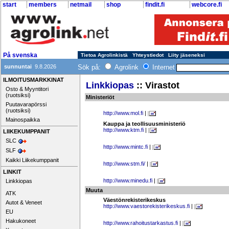
start
members
netmail
shop
findit.fi
webcore.fi
På svenska
Tietoa Agrolinkistä
Yhteystiedot
Liity jäseneksi
sunnuntai
9.8.2026
Sök på:
Agrolink
Internet
ILMOITUSMARKKINAT
Linkkiopas
:: Virastot
Osto & Myyntitori
(ruotsiksi)
Ministeriöt
Puutavarapörssi
(ruotsiksi)
http://www.mol.fi
|
Mainospaikka
Kauppa ja teollisuusministeriö
http://www.ktm.fi
|
LIIKEKUMPPANIT
SLC
http://www.mintc.fi
|
SLF
Kaikki Liikekumppanit
http://www.stm.fi/
|
LINKIT
http://www.minedu.fi
|
Linkkiopas
Muuta
ATK
Väestönrekisterikeskus
Autot & Veneet
http://www.vaestorekisterikeskus.fi
|
EU
Hakukoneet
http://www.rahoitustarkastus.fi
|