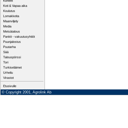
Koneet
Koti & Vapaa aika
Koulutus
Lomakkeita
Maanviljely
Media
Metsätalous
Pankit - vakuutusyhtiöt
Puunjalostus
Puutarha
Sää
Talouspörssi
Tori
Turkiseläimet
Urheilu
Virastot
Etusivulle
© Copyright 2001, Agrolink Ab