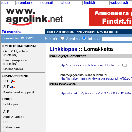
start
members
netmail
shop
findit.fi
webcore.fi
På svenska
Tietoa Agrolinkistä
Yhteystiedot
Liity jäseneksi
maanantai
10.8.2026
Sök på:
Agrolink
Internet
ILMOITUSMARKKINAT
Linkkiopas
:: Lomakkeita
Osto & Myyntitori
(ruotsiksi)
Maanviljelys-lomakkeita
Puutavarapörssi
(ruotsiksi)
http://members.agrolink.net/sve/blanketter
|
Mainospaikka
Maanviljelyslomakkeita suomeksi
LIIKEKUMPPANIT
http://lomake.mmm.fi/index.jsp;jsessionid=
SLC
Muita lomakkeita
SLF
Kaikki Liikekumppanit
https://lomake.fi/lp/index.cgi/-7e37a3083dcff20
LINKIT
Linkkiopas
ATK
Autot & Veneet
EU
Hakukoneet