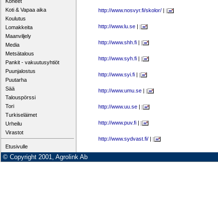
Koneet
Koti & Vapaa aika
http://www.nosvyr.fi/skolor/
|
Koulutus
http://www.lu.se
|
Lomakkeita
Maanviljely
http://www.shh.fi
|
Media
Metsätalous
http://www.syh.fi
|
Pankit - vakuutusyhtiöt
Puunjalostus
http://www.syi.fi
|
Puutarha
Sää
http://www.umu.se
|
Talouspörssi
Tori
http://www.uu.se
|
Turkiseläimet
http://www.puv.fi
|
Urheilu
Virastot
http://www.sydvast.fi/
|
Etusivulle
© Copyright 2001, Agrolink Ab