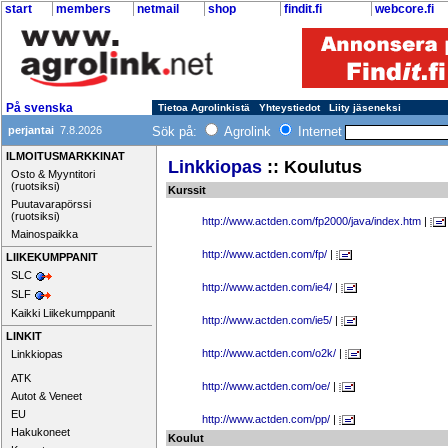
start
members
netmail
shop
findit.fi
webcore.fi
På svenska
Tietoa Agrolinkistä
Yhteystiedot
Liity jäseneksi
perjantai
7.8.2026
Sök på:
Agrolink
Internet
ILMOITUSMARKKINAT
Linkkiopas
:: Koulutus
Osto & Myyntitori
(ruotsiksi)
Kurssit
Puutavarapörssi
(ruotsiksi)
http://www.actden.com/fp2000/java/index.htm
|
Mainospaikka
http://www.actden.com/fp/
|
LIIKEKUMPPANIT
SLC
http://www.actden.com/ie4/
|
SLF
Kaikki Liikekumppanit
http://www.actden.com/ie5/
|
LINKIT
http://www.actden.com/o2k/
|
Linkkiopas
ATK
http://www.actden.com/oe/
|
Autot & Veneet
EU
http://www.actden.com/pp/
|
Hakukoneet
Koulut